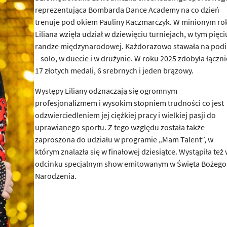
reprezentująca Bombarda Dance Academy na co dzień
trenuje pod okiem Pauliny Kaczmarczyk. W minionym ro
Liliana wzięła udział w dziewięciu turniejach, w tym pięci
randze międzynarodowej. Każdorazowo stawała na pod
– solo, w duecie i w drużynie. W roku 2025 zdobyła łączni
17 złotych medali, 6 srebrnych i jeden brązowy.
Występy Liliany odznaczają się ogromnym
profesjonalizmem i wysokim stopniem trudności co jest
odzwierciedleniem jej ciężkiej pracy i wielkiej pasji do
uprawianego sportu. Z tego względu została także
zaproszona do udziału w programie „Mam Talent”, w
którym znalazła się w finałowej dziesiątce. Wystąpiła też
odcinku specjalnym show emitowanym w Święta Bożego
Narodzenia.