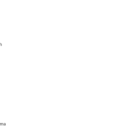
h
1
 ma