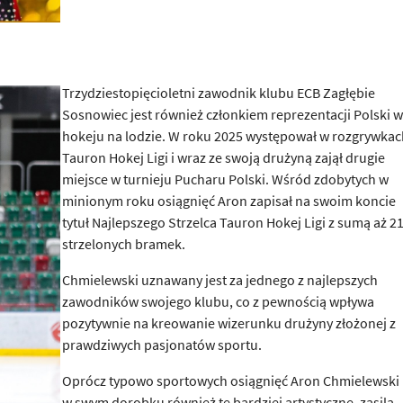
Trzydziestopięcioletni zawodnik klubu ECB Zagłębie
Sosnowiec jest również członkiem reprezentacji Polski w
hokeju na lodzie. W roku 2025 występował w rozgrywkac
Tauron Hokej Ligi i wraz ze swoją drużyną zajął drugie
miejsce w turnieju Pucharu Polski. Wśród zdobytych w
minionym roku osiągnięć Aron zapisał na swoim koncie
tytuł Najlepszego Strzelca Tauron Hokej Ligi z sumą aż 2
strzelonych bramek.
Chmielewski uznawany jest za jednego z najlepszych
zawodników swojego klubu, co z pewnością wpływa
pozytywnie na kreowanie wizerunku drużyny złożonej z
prawdziwych pasjonatów sportu.
Oprócz typowo sportowych osiągnięć Aron Chmielewski
w swym dorobku również te bardziej artystyczne, zasila