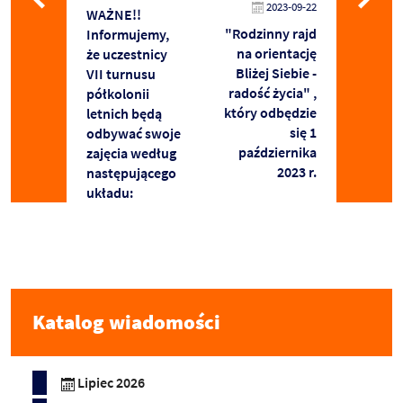
2023-09-22
WAŻNE!!
"Rodzinny rajd
Informujemy,
na orientację
że uczestnicy
Bliżej Siebie -
VII turnusu
radość życia" ,
półkolonii
który odbędzie
letnich będą
się 1
odbywać swoje
października
zajęcia według
2023 r.
następującego
układu:
Katalog wiadomości
Lipiec 2026