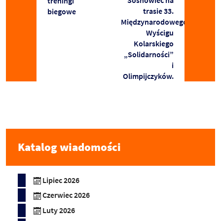
treningi
trasie 33.
biegowe
Międzynarodowego
Wyścigu
Kolarskiego
„Solidarności”
i
Olimpijczyków.
Katalog wiadomości
Lipiec 2026
Czerwiec 2026
Luty 2026