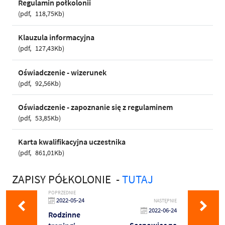
Regulamin połkolonii
pdf
118,75Kb
Klauzula informacyjna
pdf
127,43Kb
Oświadczenie - wizerunek
pdf
92,56Kb
Oświadczenie - zapoznanie się z regulaminem
pdf
53,85Kb
Karta kwalifikacyjna uczestnika
pdf
861,01Kb
ZAPISY PÓŁKOLONIE -
TUTAJ
POPRZEDNIE
2022-05-24
NASTĘPNIE
2022-06-24
Rodzinne
Sosnowiec na