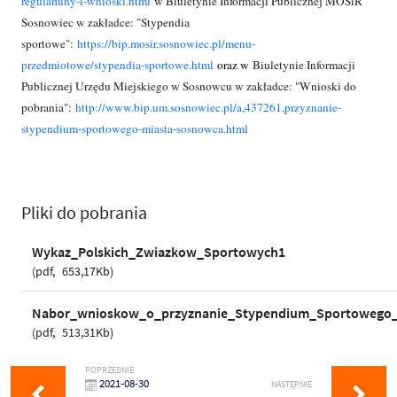
regulaminy-i-wnioski.html
w Biuletynie Informacji Publicznej MOSiR
Sosnowiec w zakładce: "Stypendia
sportowe":
https://bip.mosir.sosnowiec.pl/menu-
przedmiotowe/stypendia-sportowe.html
oraz w
Biuletynie Informacji
Publicznej Urzędu Miejskiego w Sosnowcu w zakładce: "Wnioski do
pobrania":
http://www.bip.um.sosnowiec.pl/a,437261,przyznanie-
stypendium-sportowego-miasta-sosnowca.html
Pliki do pobrania
Wykaz_Polskich_Zwiazkow_Sportowych1
pdf
653,17Kb
Nabor_wnioskow_o_przyznanie_Stypendium_Sportowego
pdf
513,31Kb
POPRZEDNIE
2021-08-30
NASTĘPNIE