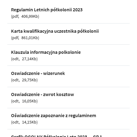
Regulamin Letnich półkolonii 2023
pdf
406,99Kb
Karta kwalifikacyjna uczestnika półkolonii
pdf
861,01Kb
Klauzula informacyjna polkolonie
odt
27,14Kb
Oswiadczenie - wizerunek
odt
29,75Kb
Oswiadczenie - zwrot kosztow
odt
16,05Kb
Oświadczenie zapoznanie z regulaminem
odt
14,15Kb
Grafik OGOLNY Półkolonie Lato 2023 — GR 1