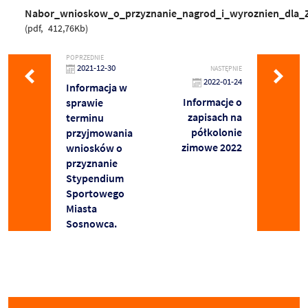
Nabor_wnioskow_o_przyznanie_nagrod_i_wyroznien_dla
pdf
412,76Kb
POPRZEDNIE
2021-12-30
NASTĘPNIE
2022-01-24
Informacja w
Informacje o
sprawie
zapisach na
terminu
półkolonie
przyjmowania
zimowe 2022
wniosków o
przyznanie
Stypendium
Sportowego
Miasta
Sosnowca.