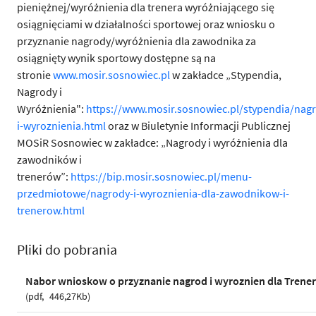
pieniężnej/wyróżnienia dla trenera wyróżniającego się
osiągnięciami w działalności sportowej oraz wniosku o
przyznanie nagrody/wyróżnienia dla zawodnika za
osiągnięty wynik sportowy dostępne są na
stronie
www.mosir.sosnowiec.pl
w zakładce
„Stypendia,
Nagrody i
Wyróżnienia":
https://www.mosir.sosnowiec.pl/stypendia/nag
i-wyroznienia.html
oraz w Biuletynie Informacji Publicznej
MOSiR Sosnowiec w zakładce: „Nagrody i wyróżnienia dla
zawodników i
trenerów”:
https://bip.mosir.sosnowiec.pl/menu-
przedmiotowe/nagrody-i-wyroznienia-dla-zawodnikow-i-
trenerow.html
Pliki do pobrania
Nabor wnioskow o przyznanie nagrod i wyroznien dla Trene
pdf
446,27Kb