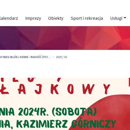
Kalendarz
Imprezy
Obiekty
Sport i rekreacja
Usługi
 BIEG BLIŻEJ SIEBIE - RADOŚĆ ŻYCI...
2025 / 02