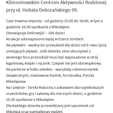
Klimontowskim Centrum Aktywności Rodzinnej
przy ul. Hubala-Dobrzańskiego 99.
Czas trwania imprezy - od godziny 15:00 do 18:00, w tym o
godzinie 16:30 spotkanie z Mikołajem.
Obowiązuje limit wejść – 100 dzieci
Atrakcje udostępnione będą w trzech strefach:
Na pływalni - wodny tor przeszkód dla dzieci od 6 roku życia
umiejących pływać. Jeśli dziecko chce skorzystać z
wodnego toru przeszkód musi być wyposażone w strój
kąpielowy, klapki i ręcznik. Czepek nie jest obowiązkowy.
Na parterze w hallu obiektu - warsztaty robienia kartek
świątecznych, malowanie buziek, forobudka, Poczta
Mikołajowa.
Na I piętrze - Strefa Malucha z zabawami dla najmłodszych
uczestników, gry i zabawy dla starszych dzieci, o godzinie
16:30 spotkanie z Mikołajem.
Dla każdego dziecka przewidziany jest upominek od
Mikołaja oraz pamiątkowy gadżet.