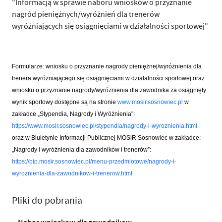
"Informacją w sprawie naboru wniosków o przyznanie
nagród pieniężnych/wyróżnień dla trenerów
wyróżniających się osiągnięciami w działalności sportowej"
Formularze: wniosku o przyznanie nagrody pieniężnej/wyróżnienia dla
trenera wyróżniającego się osiągnięciami w działalności sportowej oraz
wniosku o przyznanie nagrody/wyróżnienia dla zawodnika za osiągnięty
wynik sportowy dostępne są na stronie
www.mosir.sosnowiec.pl
w
zakładce
„
Stypendia, Nagrody i Wyróżnienia":
https://www.mosir.sosnowiec.pl/stypendia/nagrody-i-wyroznienia.html
oraz w Biuletynie Informacji Publicznej MOSiR Sosnowiec w zakładce:
„Nagrody i wyróżnienia dla zawodników i trenerów”:
https://bip.mosir.sosnowiec.pl/menu-przedmiotowe/nagrody-i-
wyroznienia-dla-zawodnikow-i-trenerow.html
Pliki do pobrania
Nabor wnioskow dla zawodnikow