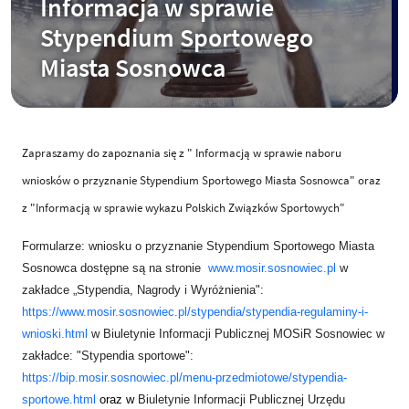
Informacja w sprawie
Stypendium Sportowego
Miasta Sosnowca
Zapraszamy do zapoznania się z " Informacją w sprawie naboru
wniosków o przyznanie Stypendium Sportowego Miasta Sosnowca" oraz
z "Informacją w sprawie wykazu Polskich Związków Sportowych"
Formularze: wniosku o przyznanie Stypendium Sportowego Miasta
Sosnowca dostępne są na stronie
www.mosir.sosnowiec.pl
w
zakładce „Stypendia, Nagrody i Wyróżnienia":
https://www.mosir.sosnowiec.pl/stypendia/stypendia-regulaminy-i-
wnioski.html
w Biuletynie Informacji Publicznej MOSiR Sosnowiec w
zakładce: "Stypendia sportowe":
https://bip.mosir.sosnowiec.pl/menu-przedmiotowe/stypendia-
sportowe.html
oraz w
Biuletynie Informacji Publicznej Urzędu