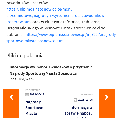
zawodników i trenerów":
https://bip.mosir.sosnowiec.pl/menu-
przedmiotowe/nagrody-i-wyroznienia-dla-zawodnikow-i-
trenerow.html
oraz w
Biuletynie Informacji Publicznej
Urzędu Miejskiego w Sosnowcu w zakładce: "Wnioski do
pobrania":
https://www.bip.um.sosnowiec.pl/m,7227,nagrody-
sportowe-miasta-sosnowca.html
Pliki do pobrania
Informacja ws. naboru wnioskow o przyznanie
Nagrody Sportowej Miasta Sosnowca
pdf
104,69Kb
POPRZEDNIE
2023-10-12
NASTĘPNIE
2023-11-06
Nagrody
Informacja w
Sportowe
sprawie naboru
Miasta