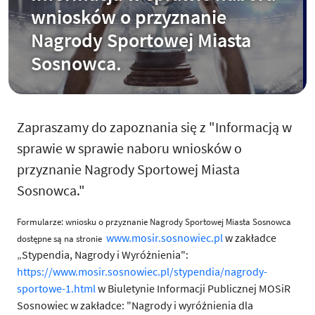
wniosków o przyznanie
Nagrody Sportowej Miasta
Sosnowca.
Zapraszamy do zapoznania się z "Informacją w
sprawie w sprawie naboru wniosków o
przyznanie Nagrody Sportowej Miasta
Sosnowca."
Formularze: wniosku o przyznanie Nagrody Sportowej Miasta Sosnowca
www.mosir.sosnowiec.pl
w zakładce
dostępne są na stronie
„Stypendia, Nagrody i Wyróżnienia":
https://www.mosir.sosnowiec.pl/stypendia/nagrody-
sportowe-1.html
w Biuletynie Informacji Publicznej MOSiR
Sosnowiec w zakładce: "Nagrody i wyróżnienia dla