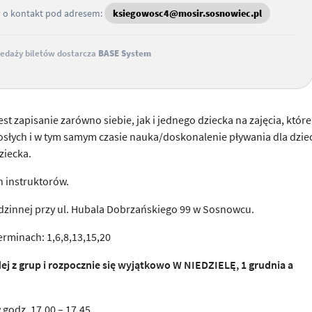
y o kontakt pod adresem:
ksiegowosc4@mosir.sosnowiec.pl
edaży biletów dostarcza
BASE System
 zapisanie zarówno siebie, jak i jednego dziecka na zajęcia, które
słych i w tym samym czasie nauka/doskonalenie pływania dla dziec
ziecka.
 instruktorów.
zinnej przy ul. Hubala Dobrzańskiego 99 w Sosnowcu.
rminach: 1,6,8,13,15,20
ej z grup i rozpocznie się wyjątkowo W NIEDZIELĘ, 1 grudnia a
w godz. 17.00 – 17.45