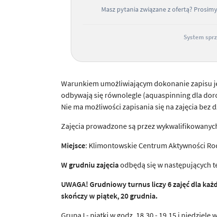
Masz pytania związane z ofertą? Prosim
System sprz
Warunkiem umożliwiającym dokonanie zapisu jest
odbywają się równolegle (aquaspinning dla doro
Nie ma możliwości zapisania się na zajęcia bez d
Zajęcia prowadzone są przez wykwalifikowanych
Miejsce
: Klimontowskie Centrum Aktywności Rod
W grudniu zajęcia
odbędą się w następujących te
UWAGA! Grudniowy turnus liczy 6 zajęć dla każd
skończy w piątek, 20 grudnia.
Grupa I - piątki w godz. 18.30 - 19.15 i niedziele 