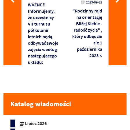
2023-09-22
WAŻNE!!
"Rodzinny rajd
Informujemy,
na orientację
że uczestnicy
Bliżej Siebie -
VII turnusu
radość życia" ,
półkolonii
który odbędzie
letnich będą
się 1
odbywać swoje
października
zajęcia według
2023 r.
następującego
układu:
Katalog wiadomości
Lipiec 2026