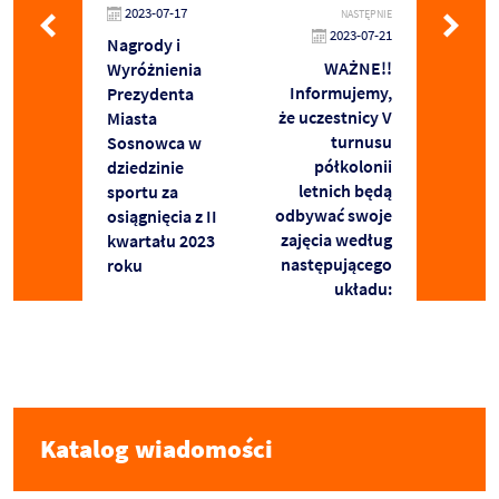
2023-07-17
NASTĘPNIE
2023-07-21
Nagrody i
WAŻNE!!
Wyróżnienia
Informujemy,
Prezydenta
że uczestnicy V
Miasta
turnusu
Sosnowca w
półkolonii
dziedzinie
letnich będą
sportu za
odbywać swoje
osiągnięcia z II
zajęcia według
kwartału 2023
następującego
roku
układu:
Katalog wiadomości