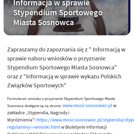
Informacja w sprawie
Stypendium Sportowego
Miasta Sosnowca
Zapraszamy do zapoznania się z " Informacją w
sprawie naboru wniosków o przyznanie
Stypendium Sportowego Miasta Sosnowca"
oraz z "Informacją w sprawie wykazu Polskich
Związków Sportowych"
Formularze: wniosku o przyznanie Stypendium Sportowego Miasta
www.mosir.sosnowiec.pl
w
Sosnowca dostępne są na stronie
zakładce „Stypendia, Nagrody i
Wyróżnienia":
https://www.mosir.sosnowiec.pl/stypendia/styp
regulaminy-i-wnioski.html
w Biuletynie Informacji