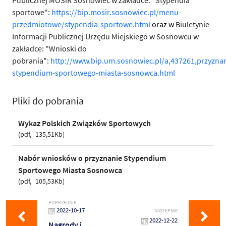
Publicznej MOSiR Sosnowiec w zakładce: "Stypendia
sportowe":
https://bip.mosir.sosnowiec.pl/menu-
przedmiotowe/stypendia-sportowe.html
oraz w
Biuletynie
Informacji Publicznej Urzędu Miejskiego w Sosnowcu w
zakładce: "Wnioski do
pobrania":
http://www.bip.um.sosnowiec.pl/a,437261,przyznan
stypendium-sportowego-miasta-sosnowca.html
Pliki do pobrania
Wykaz Polskich Związków Sportowych
pdf
135,51Kb
Nabór wniosków o przyznanie Stypendium
Sportowego Miasta Sosnowca
pdf
105,53Kb
POPRZEDNIE
2022-10-17
NASTĘPNIE
2022-12-22
Nagrody i