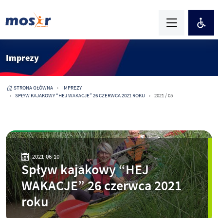
Imprezy
STRONA GŁÓWNA
IMPREZY
SPŁYW KAJAKOWY “HEJ WAKACJE” 26 CZERWCA 2021 ROKU
2021 / 05
2021-06-10
Spływ kajakowy “HEJ
WAKACJE” 26 czerwca 2021
roku