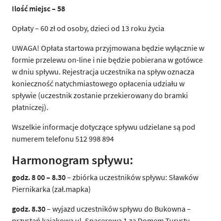
Ilość miejsc – 58
Opłaty – 60 zł od osoby, dzieci od 13 roku życia
UWAGA!
Opłata startowa przyjmowana będzie wyłącznie w
formie przelewu on-line i nie będzie pobierana w gotówce
w dniu spływu. Rejestracja uczestnika na spływ oznacza
konieczność natychmiastowego opłacenia udziału w
spływie (uczestnik zostanie przekierowany do bramki
płatniczej).
Wszelkie informacje dotyczące spływu udzielane są pod
numerem telefonu 512 998 894
Harmonogram spływu:
godz. 8 00 – 8.30
– zbiórka uczestników spływu: Sławków
Piernikarka (zał.mapka)
godz. 8.30
– wyjazd uczestników spływu do Bukowna –
przystań kajakowa ul. Spacerowa 1 za Domem Turysty