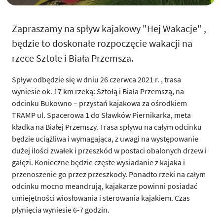
Zapraszamy na spływ kajakowy "Hej Wakacje" ,
będzie to doskonałe rozpoczęcie wakacji na
rzece Sztole i Biała Przemsza.
Spływ odbędzie się w dniu 26 czerwca 2021 r. , trasa
wyniesie ok. 17 km rzeką: Sztołą i Biała Przemszą, na
odcinku Bukowno – przystań kajakowa za ośrodkiem
TRAMP ul. Spacerowa 1 do Sławków Piernikarka, meta
kładka na Białej Przemszy. Trasa spływu na całym odcinku
będzie uciążliwa i wymagająca, z uwagi na występowanie
dużej ilości zwałek i przeszkód w postaci obalonych drzew i
gałęzi. Konieczne będzie częste wysiadanie z kajaka i
przenoszenie go przez przeszkody. Ponadto rzeki na całym
odcinku mocno meandrują, kajakarze powinni posiadać
umiejętności wiosłowania i sterowania kajakiem. Czas
płynięcia wyniesie 6-7 godzin.