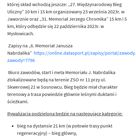
której skład wchodzą jeszcze: „27. Międzynarodowy Bieg
Uliczny” 10 km i 15 km organizowany 23 września 2023r. w
Jaworznie oraz „31. Memoriał Jerzego Chromika” 15 km i 5
km, który odbędzie się 22 października 2023r. w
Mysłowicach.
Zapisy na „6. Memoriał Janusza
Nabrdalika”
https://online.datasport.pl/zapisy/portal/zawody
zawody=7796
Biuro zawodów, start i meta Memoriału J. Nabrdalika
zlokalizowane będą na terenie ZSO nr 11 przy ul.
Skwerowej 21 w Sosnowcu. Bieg będzie miał charakter
terenowy a trasa powiedzie głównie leśnymi duktami i
ścieżkami.
Rywalizacja podzielona będzie na następujące kategorie:
bieg na dystansie 21 km (w połowie trasy punkt
regeneracyjny) – bieg główny,