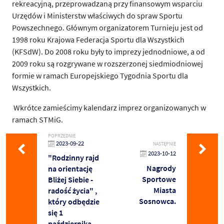
rekreacyjną, przeprowadzaną przy finansowym wsparciu
Urzędów i Ministerstw właściwych do spraw Sportu
Powszechnego. Głównym organizatorem Turnieju jest od
1998 roku Krajowa Federacja Sportu dla Wszystkich
(KFSdW). Do 2008 roku były to imprezy jednodniowe, a od
2009 roku są rozgrywane w rozszerzonej siedmiodniowej
formie w ramach Europejskiego Tygodnia Sportu dla
Wszystkich.
Wkrótce zamieścimy kalendarz imprez organizowanych w
ramach STMiG.
POPRZEDNIE
2023-09-22
NASTĘPNIE
2023-10-12
"Rodzinny rajd
Nagrody
na orientację
Sportowe
Bliżej Siebie -
Miasta
radość życia" ,
Sosnowca.
który odbędzie
się 1
października