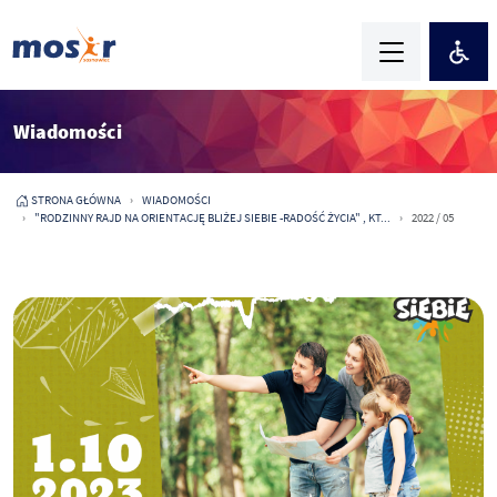
Wiadomości
STRONA GŁÓWNA
WIADOMOŚCI
"RODZINNY RAJD NA ORIENTACJĘ BLIŻEJ SIEBIE -RADOŚĆ ŻYCIA" , KT...
2022 / 05