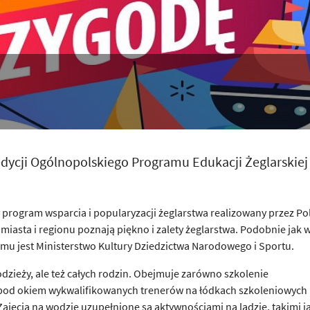
edycji Ogólnopolskiego Programu Edukacji Żeglarskiej
 program wsparcia i popularyzacji żeglarstwa realizowany przez Po
 miasta i regionu poznają piękno i zalety żeglarstwa. Podobnie jak 
u jest Ministerstwo Kultury Dziedzictwa Narodowego i Sportu.
odzieży, ale też całych rodzin. Obejmuje zarówno szkolenie
a pod okiem wykwalifikowanych trenerów na łódkach szkoleniowych
ajęcia na wodzie uzupełnione są aktywnościami na lądzie, takimi j