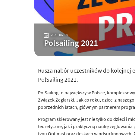
2021-06-18
Polsailing 2021
Rusza nabór uczestników do kolejnej 
PolSailing 2021.
PolSailing to największy w Polsce, kompleksowy
Związek Żeglarski. Jak co roku, dzieci z naszego
poprzednich latach, głównym partnerem program
Program skierowany jest nie tylko do dzieci i mł
teoretyczne, jak i praktyczną naukę żeglowani
typu Optimist oraz deskach windsurfingowych. Z