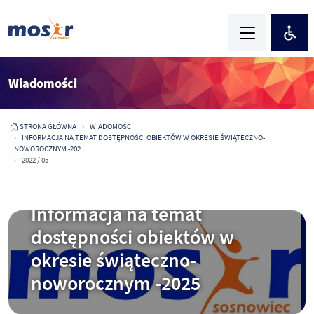
Wiadomości
STRONA GŁÓWNA
WIADOMOŚCI
INFORMACJA NA TEMAT DOSTĘPNOŚCI OBIEKTÓW W OKRESIE ŚWIĄTECZNO-
NOWOROCZNYM -202...
2022 / 05
2025-12-23
Informacja na temat
dostępności obiektów w
okresie świąteczno-
noworocznym -2025