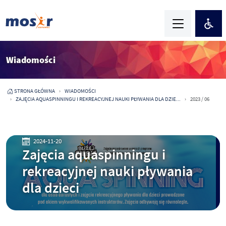
Wiadomości
STRONA GŁÓWNA
WIADOMOŚCI
ZAJĘCIA AQUASPINNINGU I REKREACYJNEJ NAUKI PŁYWANIA DLA DZIE...
2023 / 06
2024-11-20
Zajęcia aquaspinningu i
rekreacyjnej nauki pływania
dla dzieci