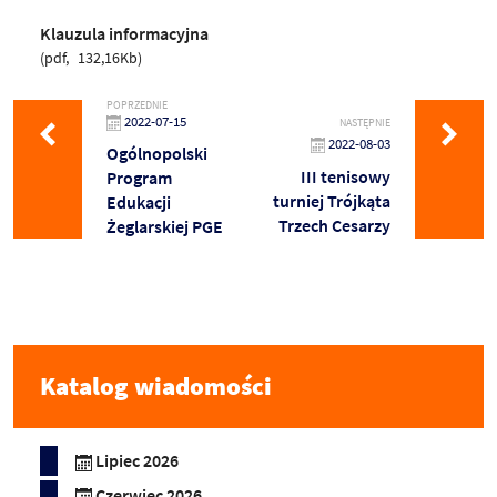
Klauzula informacyjna
pdf
132,16Kb
POPRZEDNIE
2022-07-15
NASTĘPNIE
2022-08-03
Ogólnopolski
III tenisowy
Program
turniej Trójkąta
Edukacji
Trzech Cesarzy
Żeglarskiej PGE
Katalog wiadomości
Lipiec 2026
Czerwiec 2026