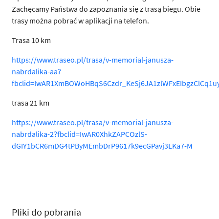
Zachęcamy Państwa do zapoznania się z trasą biegu. Obie
trasy można pobrać w aplikacji na telefon.
Trasa 10 km
https://www.traseo.pl/trasa/v-memorial-janusza-
nabrdalika-aa?
fbclid=IwAR1XmBOWoHBqS6Czdr_KeSj6JA1zlWFxEIbgzClCq1
trasa 21 km
https://www.traseo.pl/trasa/v-memorial-janusza-
nabrdalika-2?fbclid=IwAR0XhkZAPCOzlS-
dGIY1bCR6mDG4tPByMEmbDrP9617k9ecGPavj3LKa7-M
Pliki do pobrania