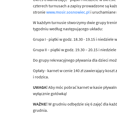
czterech turnusach a zapisy prowadzone są każ
stronie
www.mosir.sosnowiec.pl
i uruchamiane 
W każdym turnusie stworzymy dwie grupy trening
tygodniu według następującego układu:
Grupa I - piątki w godz. 18.30 - 19.15 i niedziele 
Grupa II – piątki w godz. 19.30 – 20.15 i niedziel
Do grupy rekreacyjnego pływania dla dzieci możn
Opłaty - karnet w cenie 140 zł zawierający koszt 
i rodzica.
UWAGA!
Aby móc pobrać karnet w kasie pływalni
wyłącznie gotówką!
WAŻNE!
W grudniu odbędzie się 6 zajęć dla każd
grudnia.