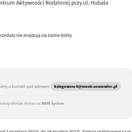
trum Aktywności Rodzinnej przy ul. Hubala
rzedaży nie znajdują się żadne bilety.
osimy o kontakt pod adresem
ksiegowosc4@mosir.sosnowiec.pl
edaży biletów dostarcza
BASE System
e od 2 września 2022r. do 18 grudnia 2022r. Zajęcia realizowane są w