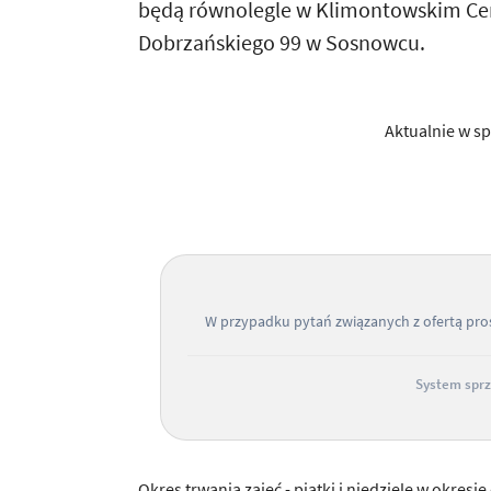
będą równolegle w Klimontowskim Cen
Dobrzańskiego 99 w Sosnowcu.
Aktualnie w sp
W przypadku pytań związanych z ofertą pr
System sprz
Okres trwania zajęć - piątki i niedziele w okresi