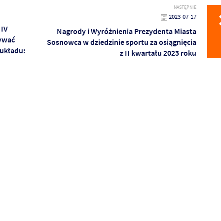
NASTĘPNIE
2023-07-17
 IV
Nagrody i Wyróżnienia Prezydenta Miasta
bywać
Sosnowca w dziedzinie sportu za osiągnięcia
 układu:
z II kwartału 2023 roku