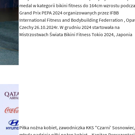
medal w kategorii bikini fitness do 164cm wzrostu podcz
Grand Prix PEPA 2024 organizowanych przez IFBB
International Fitness and Bodybuilding Federration , Opav
Czechy 26.10.2024r. W grudniu 2024 startowała na
Mistrzostwach Świata Bikini Fitness Tokio 2024, Japonia
Piłka nożna kobiet, zawodniczka KKS "Czarni' Sosnowiec
młoda nadzieja piłki nożen kobiet – Kapitan Reprezentacji