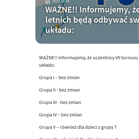
2023-08-04
WAŻNE!! Informujemy, że 
letnich będą odbywać sw
układu:
WAŻNE!! Informujemy, że uczestnicy VII turnusu
układu:
Grupa I – bez zmian
Grupa II - bez zmian
Grupa III - bez zmian
Grupa IV – bez zmian
Grupa V – również dla dzieci z grupy 7