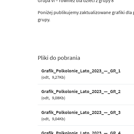
Grupa VI – również dla dzieci z grupy 8
Poniżej publikujemy zaktualizowane grafiki dla
grupy.
Pliki do pobrania
Grafik_Polkolonie_Lato_2023_—_GR_1
odt
9,27Kb
Grafik_Polkolonie_Lato_2023_—_GR_2
odt
9,08Kb
Grafik_Polkolonie_Lato_2023_—_GR_3
odt
9,04Kb
Grafik_Polkolonie_Lato_2023_—_GR_4