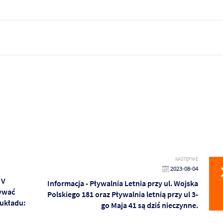
NASTĘPNIE
2023-08-04
 V
Informacja - Pływalnia Letnia przy ul. Wojska
bywać
Polskiego 181 oraz Pływalnia letnią przy ul 3-
 układu:
go Maja 41 są dziś nieczynne.