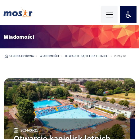
Wiadomości
STRONA GŁÓWNA
WIADOMOŚCI
OTWARCIE KĄPIELISK LETNICH
2024 / 08
2024-06-21
Otwarcie kąpielisk letnich