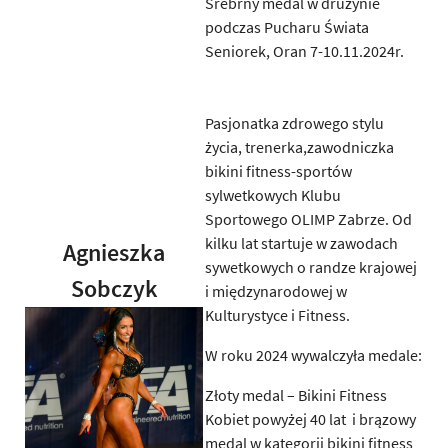
Srebrny medal w drużynie
podczas Pucharu Świata
Seniorek, Oran 7-10.11.2024r.
Pasjonatka zdrowego stylu
życia, trenerka,zawodniczka
bikini fitness-sportów
sylwetkowych Klubu
Sportowego OLIMP Zabrze. Od
kilku lat startuje w zawodach
Agnieszka
sywetkowych o randze krajowej
Sobczyk
i międzynarodowej w
Kulturystyce i Fitness.
W roku 2024 wywalczyła medale:
Złoty medal – Bikini Fitness
Kobiet powyżej 40 lat i brązowy
medal w kategorii bikini fitness