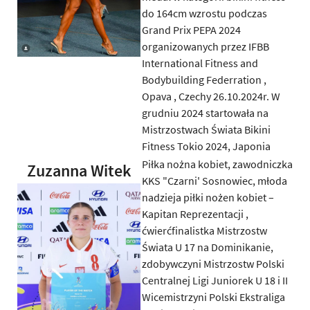
do 164cm wzrostu podczas
Grand Prix PEPA 2024
organizowanych przez IFBB
International Fitness and
Bodybuilding Federration ,
Opava , Czechy 26.10.2024r. W
grudniu 2024 startowała na
Mistrzostwach Świata Bikini
Fitness Tokio 2024, Japonia
Piłka nożna kobiet, zawodniczka
Zuzanna Witek
KKS "Czarni' Sosnowiec, młoda
nadzieja piłki nożen kobiet –
Kapitan Reprezentacji ,
ćwierćfinalistka Mistrzostw
Świata U 17 na Dominikanie,
zdobywczyni Mistrzostw Polski
Centralnej Ligi Juniorek U 18 i II
Wicemistrzyni Polski Ekstraliga