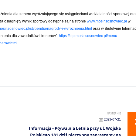
nienia dla trenera wyróżniającego się osiągnięciami w działalności sportowej ora
a osiągnięty wynik sportowy dostępne są na stronie
www.mosir.sosnowiec.pl
w
mosir.sosnowiec.pl/stypendia/nagrody-i-wyroznienia.html
oraz w Biuletynie Informac
nienia dla zawodników i trenerów”:
https://bip.mosir.sosnowiec.pl/menu-
nerow.html
NASTĘPNIE
2023-07-21
Informacja - Pływalnia Letnia przy ul. Wojska
Polskiego 181 dziś nieczynna zapraszamy na