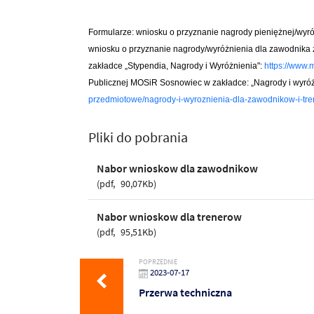
Formularze: wniosku o przyznanie nagrody pieniężnej/wyróż
wniosku o przyznanie nagrody/wyróżnienia dla zawodnika z
zakładce
„
Stypendia, Nagrody i Wyróżnienia":
https://www.
Publicznej MOSiR Sosnowiec w zakładce: „Nagrody i wyróż
przedmiotowe/nagrody-i-wyroznienia-dla-zawodnikow-i-tre
Pliki do pobrania
Nabor wnioskow dla zawodnikow
pdf
90,07Kb
Nabor wnioskow dla trenerow
pdf
95,51Kb
POPRZEDNIE
2023-07-17
Przerwa techniczna