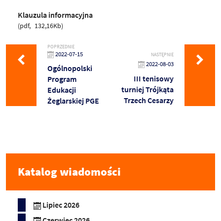
Klauzula informacyjna
pdf
132,16Kb
POPRZEDNIE
2022-07-15
NASTĘPNIE
2022-08-03
Ogólnopolski
III tenisowy
Program
turniej Trójkąta
Edukacji
Trzech Cesarzy
Żeglarskiej PGE
Katalog wiadomości
Lipiec 2026
Czerwiec 2026