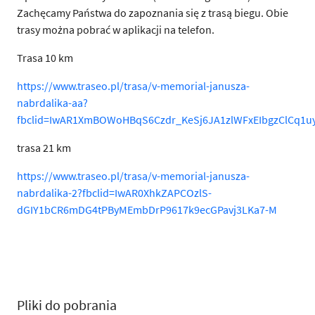
Zachęcamy Państwa do zapoznania się z trasą biegu. Obie
trasy można pobrać w aplikacji na telefon.
Trasa 10 km
https://www.traseo.pl/trasa/v-memorial-janusza-
nabrdalika-aa?
fbclid=IwAR1XmBOWoHBqS6Czdr_KeSj6JA1zlWFxEIbgzClCq1
trasa 21 km
https://www.traseo.pl/trasa/v-memorial-janusza-
nabrdalika-2?fbclid=IwAR0XhkZAPCOzlS-
dGIY1bCR6mDG4tPByMEmbDrP9617k9ecGPavj3LKa7-M
Pliki do pobrania