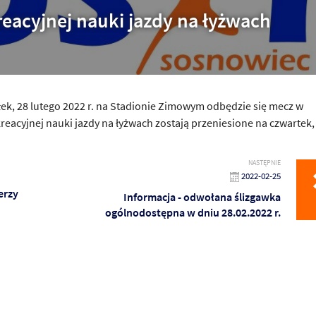
kreacyjnej nauki jazdy na łyżwach
łek
,
28 lutego
2022 r. na Stadionie Zimowym odbędzie się mecz w
kreacyjnej nauki jazdy na łyżwach zostają przeniesione na
czwartek
NASTĘPNIE
2022-02-25
erzy
Informacja - odwołana ślizgawka
ogólnodostępna w dniu 28.02.2022 r.