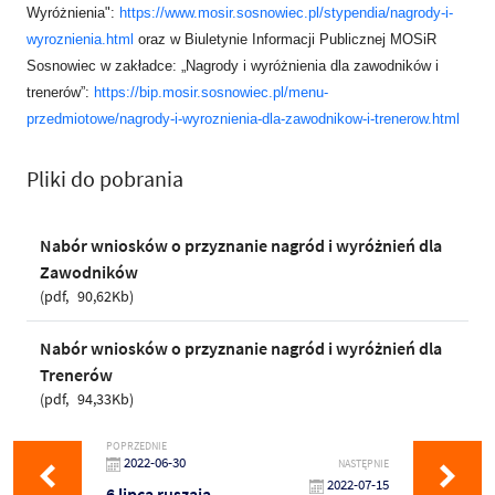
Wyróżnienia":
https://www.mosir.sosnowiec.pl/stypendia/nagrody-i-
wyroznienia.html
oraz w Biuletynie Informacji Publicznej MOSiR
Sosnowiec w zakładce: „Nagrody i wyróżnienia dla zawodników i
trenerów”:
https://bip.mosir.sosnowiec.pl/menu-
przedmiotowe/nagrody-i-wyroznienia-dla-zawodnikow-i-trenerow.html
Pliki do pobrania
Nabór wniosków o przyznanie nagród i wyróżnień dla
Zawodników
pdf
90,62Kb
Nabór wniosków o przyznanie nagród i wyróżnień dla
Trenerów
pdf
94,33Kb
POPRZEDNIE
2022-06-30
NASTĘPNIE
2022-07-15
6 lipca ruszają