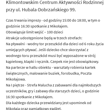
Klimontowskim Centrum Aktywności Rodzinnej
przy ul. Hubala-Dobrzańskiego 99.
Czas trwania imprezy - od godziny 15:00 do 18:00, w tym o
godzinie 16:30 spotkanie z Mikołajem.
Obowiązuje limit wejść – 100 dzieci
Atrakcje udostępnione będą w trzech strefach:
Na pływalni - wodny tor przeszkód dla dzieci od 6 roku życia
umiejących pływać. Jeśli dziecko chce skorzystać z
wodnego toru przeszkód musi być wyposażone w strój
kąpielowy, klapki i ręcznik. Czepek nie jest obowiązkowy.
Na parterze w hallu obiektu - warsztaty robienia kartek
świątecznych, malowanie buziek, forobudka, Poczta
Mikołajowa.
Na I piętrze - Strefa Malucha z zabawami dla najmłodszych
uczestników, gry i zabawy dla starszych dzieci, o godzinie
16:30 spotkanie z Mikołajem.
Dla każdego dziecka przewidziany jest upominek od
Mikołaja oraz pamiątkowy gadżet.