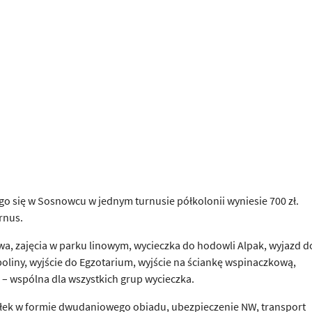
go się w Sosnowcu w jednym turnusie półkolonii wyniesie 700 zł.
rnus.
stwa, zajęcia w parku linowym, wycieczka do hodowli Alpak, wyjazd d
mpoliny, wyjście do Egzotarium, wyjście na ściankę wspinaczkową,
u – wspólna dla wszystkich grup wycieczka.
iłek w formie dwudaniowego obiadu, ubezpieczenie NW, transport