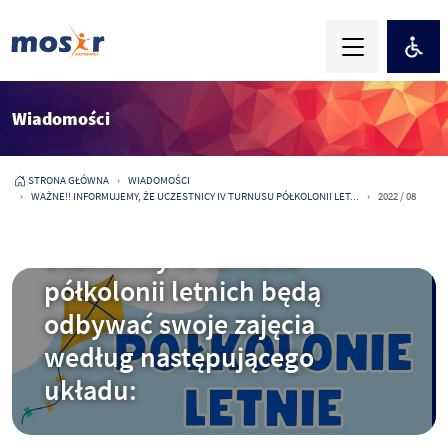
Wiadomości
STRONA GŁÓWNA
WIADOMOŚCI
WAŻNE!! INFORMUJEMY, ŻE UCZESTNICY IV TURNUSU PÓŁKOLONII LET...
2022 / 08
2023-06-29
WAŻNE!! Informujemy, że
uczestnicy IV turnusu
półkolonii letnich będą
odbywać swoje zajęcia
według następującego
układu: