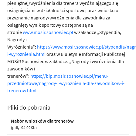
pieniężnej/wyróżnienia dla trenera wyróżniającego się
osiągnięciami w działalności sportowej oraz wniosku o
przyznanie nagrody/wyróżnienia dla zawodnika za
osiągnięty wynik sportowy dostępne są na
stronie
www.mosir.sosnowiec.pl
w zakładce
„Stypendia,
Nagrody i
Wyróżnienia":
https://www.mosir.sosnowiec.pl/stypendia/nag
i-wyroznienia.html
oraz w Biuletynie Informacji Publicznej
MOSiR Sosnowiec w zakładce: „Nagrody i wyróżnienia dla
zawodników i
trenerów”:
https://bip.mosir.sosnowiec.pl/menu-
przedmiotowe/nagrody-i-wyroznienia-dla-zawodnikow-i-
trenerow.html
Pliki do pobrania
Nabór wniosków dla trenerów
pdf
94,92Kb