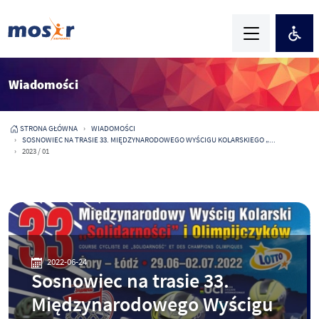
Wiadomości
STRONA GŁÓWNA
WIADOMOŚCI
SOSNOWIEC NA TRASIE 33. MIĘDZYNARODOWEGO WYŚCIGU KOLARSKIEGO „...
2023 / 01
2022-06-24
Sosnowiec na trasie 33.
Międzynarodowego Wyścigu