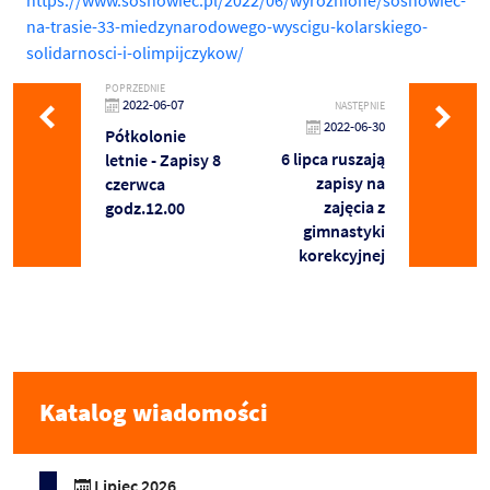
na-trasie-33-miedzynarodowego-wyscigu-kolarskiego-
solidarnosci-i-olimpijczykow/
POPRZEDNIE
2022-06-07
NASTĘPNIE
2022-06-30
Półkolonie
6 lipca ruszają
letnie - Zapisy 8
zapisy na
czerwca
zajęcia z
godz.12.00
gimnastyki
korekcyjnej
Katalog wiadomości
Lipiec 2026