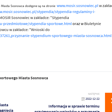
www.mosir.sosnowiec.pl
w zakła
Miasta Sosnowca dostępne są na stronie
w.mosir.sosnowiec.pl/stypendia/stypendia-regulaminy-i-
j MOSiR Sosnowiec w zakładce: "Stypendia
nu-przedmiotowe/stypendia-sportowe.html
oraz w
Biuletynie
nowcu w zakładce: "Wnioski do
437261,przyznanie-stypendium-sportowego-miasta-sosnowca.html
portowego Miasta Sosnowca
NASTĘPNIE
2022-12-22
iasta
Informacja w sprawie terminu
ągnięcia
przyjmowania wniosków o przyznanie