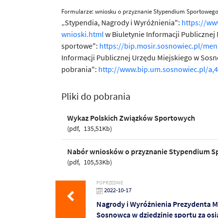
Formularze: wniosku o przyznanie Stypendium Sportowego 
„Stypendia, Nagrody i Wyróżnienia":
https://ww
wnioski.html
w Biuletynie Informacji Publiczne
sportowe":
https://bip.mosir.sosnowiec.pl/me
Informacji Publicznej Urzędu Miejskiego w Sos
pobrania":
http://www.bip.um.sosnowiec.pl/a,
Pliki do pobrania
Wykaz Polskich Związków Sportowych
pdf
135,51Kb
Nabór wniosków o przyznanie Stypendium S
pdf
105,53Kb
POPRZEDNIE
2022-10-17
Nagrody i Wyróżnienia Prezydenta M
Sosnowca w dziedzinie sportu za osi