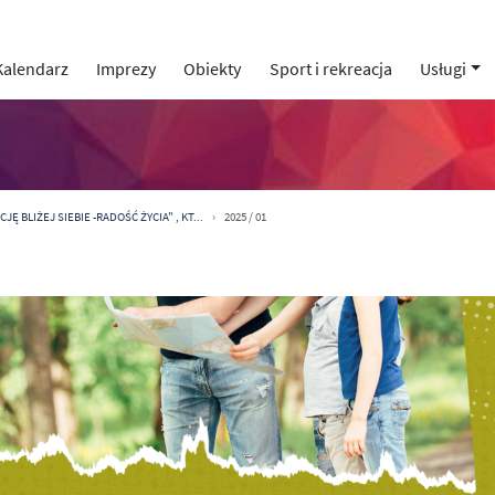
Kalendarz
Imprezy
Obiekty
Sport i rekreacja
Usługi
Ę BLIŻEJ SIEBIE -RADOŚĆ ŻYCIA" , KT...
2025 / 01