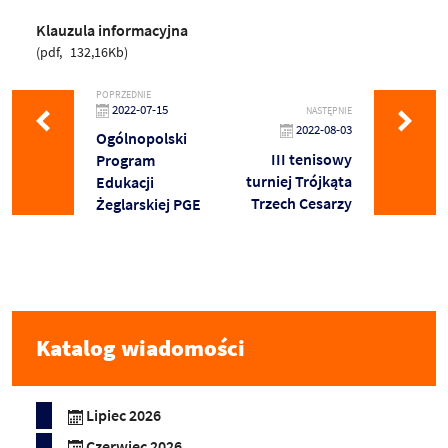
Klauzula informacyjna
pdf
132,16Kb
POPRZEDNIE
2022-07-15
NASTĘPNIE
2022-08-03
Ogólnopolski
III tenisowy
Program
turniej Trójkąta
Edukacji
Trzech Cesarzy
Żeglarskiej PGE
Katalog wiadomości
Lipiec 2026
Czerwiec 2026