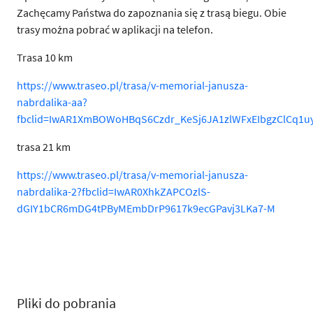
Zachęcamy Państwa do zapoznania się z trasą biegu. Obie
trasy można pobrać w aplikacji na telefon.
Trasa 10 km
https://www.traseo.pl/trasa/v-memorial-janusza-
nabrdalika-aa?
fbclid=IwAR1XmBOWoHBqS6Czdr_KeSj6JA1zlWFxEIbgzClCq1
trasa 21 km
https://www.traseo.pl/trasa/v-memorial-janusza-
nabrdalika-2?fbclid=IwAR0XhkZAPCOzlS-
dGIY1bCR6mDG4tPByMEmbDrP9617k9ecGPavj3LKa7-M
Pliki do pobrania