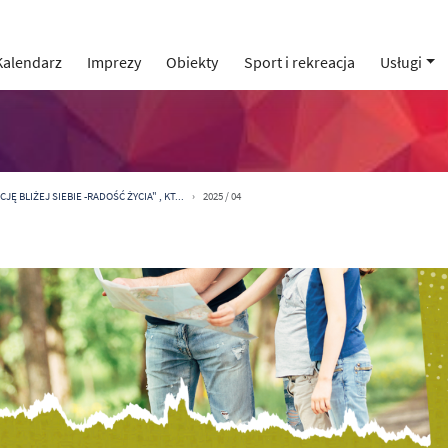
Kalendarz
Imprezy
Obiekty
Sport i rekreacja
Usługi
Ę BLIŻEJ SIEBIE -RADOŚĆ ŻYCIA" , KT...
2025 / 04