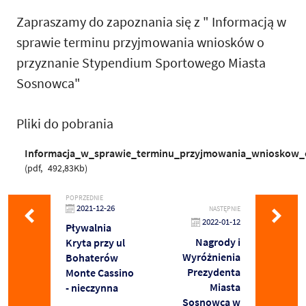
Zapraszamy do zapoznania się z " Informacją w
sprawie terminu przyjmowania wniosków o
przyznanie Stypendium Sportowego Miasta
Sosnowca"
Pliki do pobrania
Informacja_w_sprawie_terminu_przyjmowania_wnioskow
pdf
492,83Kb
POPRZEDNIE
2021-12-26
NASTĘPNIE
2022-01-12
Pływalnia
Nagrody i
Kryta przy ul
Wyróżnienia
Bohaterów
Prezydenta
Monte Cassino
Miasta
- nieczynna
Sosnowca w