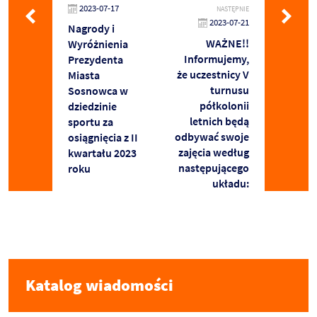
2023-07-17
NASTĘPNIE
2023-07-21
Nagrody i
WAŻNE!!
Wyróżnienia
Informujemy,
Prezydenta
że uczestnicy V
Miasta
turnusu
Sosnowca w
półkolonii
dziedzinie
letnich będą
sportu za
odbywać swoje
osiągnięcia z II
zajęcia według
kwartału 2023
następującego
roku
układu:
Katalog wiadomości