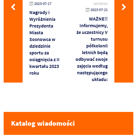
2023-07-17
NASTĘPNIE
2023-07-21
Nagrody i
WAŻNE!!
Wyróżnienia
Informujemy,
Prezydenta
że uczestnicy V
Miasta
turnusu
Sosnowca w
półkolonii
dziedzinie
letnich będą
sportu za
odbywać swoje
osiągnięcia z II
zajęcia według
kwartału 2023
następującego
roku
układu:
Katalog wiadomości