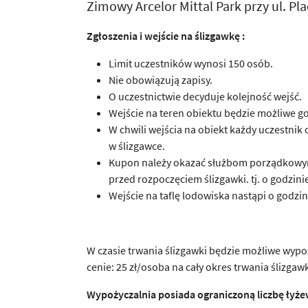
Zimowy Arcelor Mittal Park przy ul. Pl
Zgłoszenia i wejście na ślizgawkę :
Limit uczestników wynosi 150 osób.
Nie obowiązują zapisy.
O uczestnictwie decyduje kolejność wejść.
Wejście na teren obiektu będzie możliwe g
W chwili wejścia na obiekt każdy uczestni
w ślizgawce.
Kupon należy okazać służbom porządkowym 
przed rozpoczęciem ślizgawki. tj. o godzinie
Wejście na taflę lodowiska nastąpi o godzin
W czasie trwania ślizgawki będzie możliwe wypoż
cenie: 25 zł/osoba na cały okres trwania ślizgawk
Wypożyczalnia posiada ograniczoną liczbę łyżew