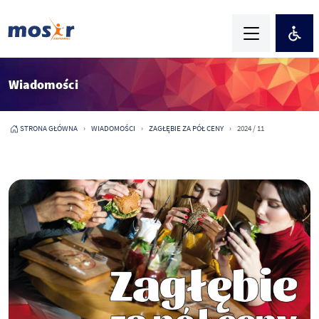
Wiadomości
STRONA GŁÓWNA
WIADOMOŚCI
ZAGŁĘBIE ZA PÓŁ CENY
2024 / 11