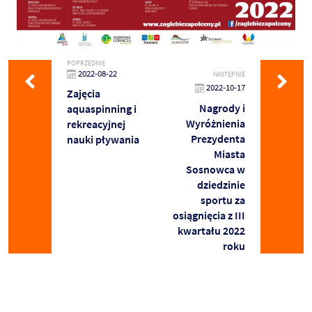
POPRZEDNIE
2022-08-22
NASTĘPNIE
2022-10-17
Zajęcia
Nagrody i
aquaspinning i
Wyróżnienia
rekreacyjnej
Prezydenta
nauki pływania
Miasta
Sosnowca w
dziedzinie
sportu za
osiągnięcia z III
kwartału 2022
roku