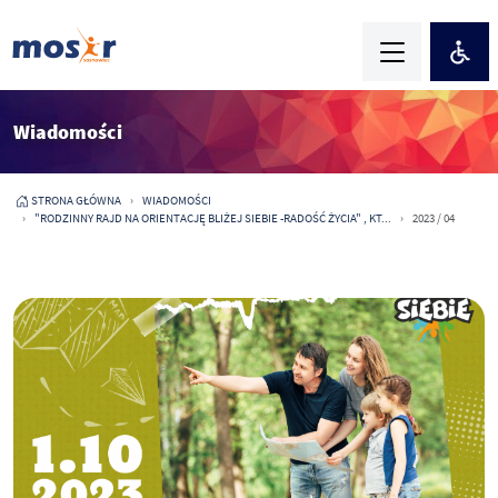
Wiadomości
STRONA GŁÓWNA
WIADOMOŚCI
"RODZINNY RAJD NA ORIENTACJĘ BLIŻEJ SIEBIE -RADOŚĆ ŻYCIA" , KT...
2023 / 04