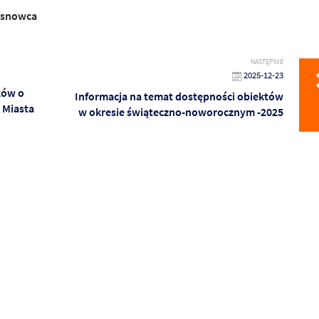
osnowca
NASTĘPNIE
2025-12-23
ków o
Informacja na temat dostępności obiektów
 Miasta
w okresie świąteczno-noworocznym -2025