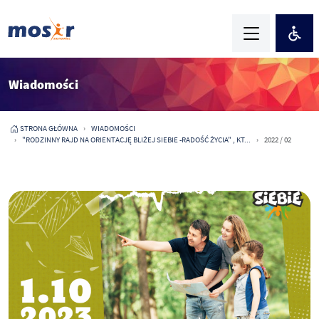
Wiadomości
STRONA GŁÓWNA
WIADOMOŚCI
"RODZINNY RAJD NA ORIENTACJĘ BLIŻEJ SIEBIE -RADOŚĆ ŻYCIA" , KT...
2022 / 02